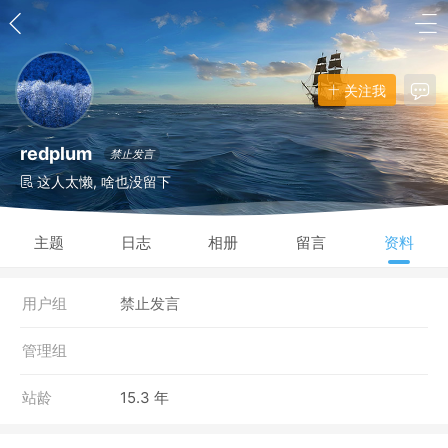
关注我
redplum
禁止发言
这人太懒, 啥也没留下
主题
日志
相册
留言
资料
用户组
禁止发言
管理组
站龄
15.3 年