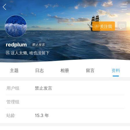
关注我
redplum
禁止发言
这人太懒, 啥也没留下
主题
日志
相册
留言
资料
用户组
禁止发言
管理组
站龄
15.3 年