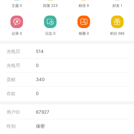
主题 0
回复 223
粉丝 9
好友 1
记录 0
日志 0
相册 0
积分 565
光电贝
514
光电币
0
贡献
340
存款
0
用户ID
67927
性别
保密