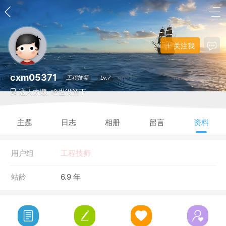
关注我
cxm05371
工程技师
Lv.7
这人太懒, 啥也没留下
主题
日志
相册
留言
资料
用户组
工程技师
站龄
6.9 年