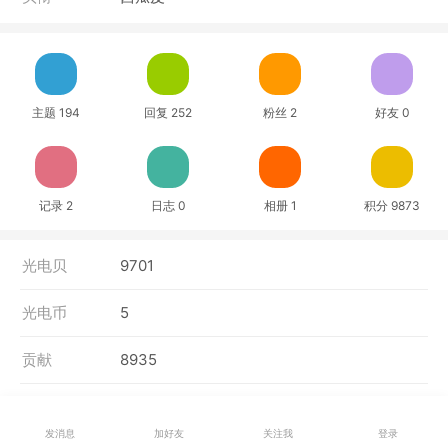
主题 194
回复 252
粉丝 2
好友 0
记录 2
日志 0
相册 1
积分 9873
光电贝
9701
光电币
5
贡献
8935
存款
1197
发消息
加好友
关注我
登录