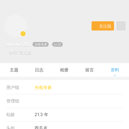
关注我
annxie28
光电专家
Lv.10
头衔: 西瓜皮
主题
日志
相册
留言
资料
用户组
光电专家
管理组
站龄
21.3 年
头衔
西瓜皮