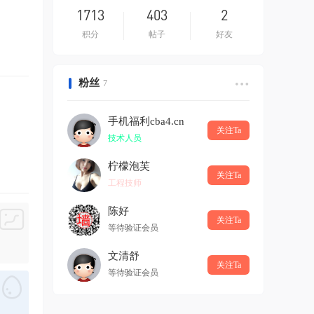
1713
403
2
积分
帖子
好友
粉丝
7
手机福利cba4.cn
关注Ta
技术人员
柠檬泡芙
关注Ta
工程技师
陈好
关注Ta
等待验证会员
文清舒
关注Ta
等待验证会员