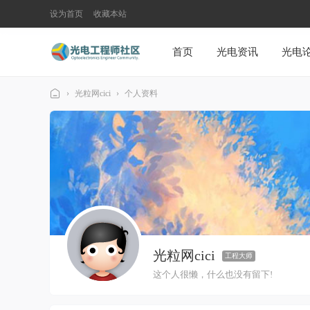
设为首页
收藏本站
首页
光电资讯
光电
›
光粒网cici
›
个人资料
光
电
工
程
师
社
区
光粒网cici
工程大师
这个人很懒，什么也没有留下!