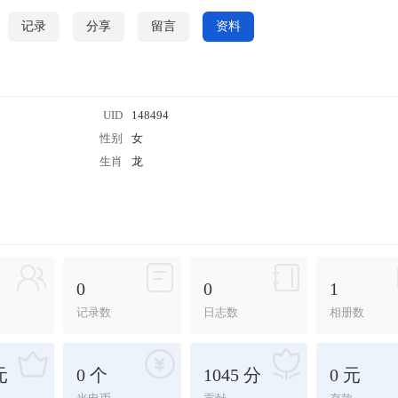
记录
分享
留言
资料
UID
148494
性别
女
生肖
龙
0
0
1
记录数
日志数
相册数
元
0 个
1045 分
0 元