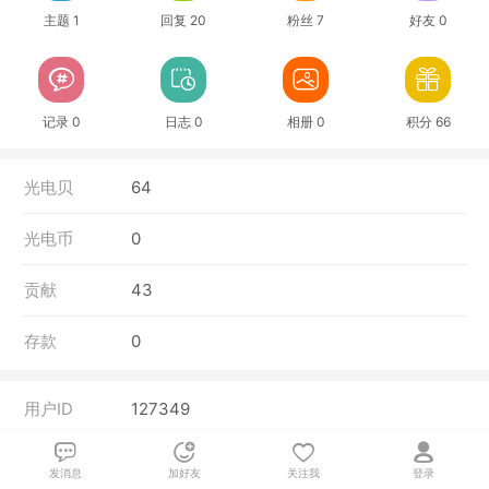
主题 1
回复 20
粉丝 7
好友 0
记录 0
日志 0
相册 0
积分 66
光电贝
64
光电币
0
贡献
43
存款
0
用户ID
127349
性别
保密
发消息
加好友
关注我
登录