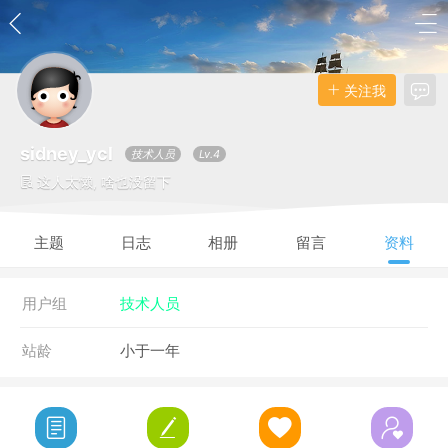
关注我
sidney_ycl
技术人员
Lv.4
这人太懒, 啥也没留下
主题
日志
相册
留言
资料
用户组
技术人员
站龄
小于一年