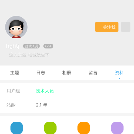
关注我
hghtj
技术人员
Lv.4
这人太懒, 啥也没留下
主题
日志
相册
留言
资料
用户组
技术人员
站龄
2.1 年