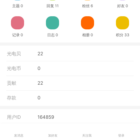
主题 0
回复 11
粉丝 6
好友 0
记录 0
日志 0
相册 0
积分 33
光电贝
22
光电币
0
贡献
22
存款
0
用户ID
164859
性别
保密
发消息
加好友
关注我
登录