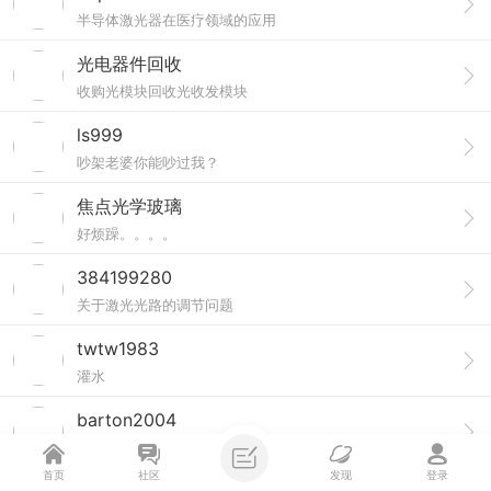
半导体激光器在医疗领域的应用
光电器件回收
收购光模块回收光收发模块
ls999
吵架老婆你能吵过我？
焦点光学玻璃
好烦躁。。。。
384199280
关于激光光路的调节问题
twtw1983
灌水
barton2004
首页
社区
发现
登录