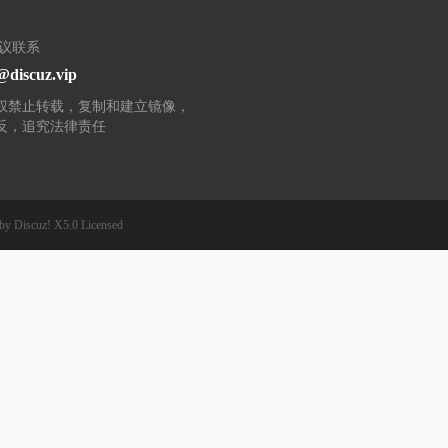
建议联系
discuz.vip
权禁止转载，复制和建立镜像，
反，追究法律责任
 by
Discuz!
X5.0
Licensed