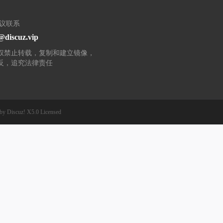
建议联系
discuz.vip
权禁止转载，复制和建立镜像，
反，追究法律责任
 by
Discuz!
X5.0
Licensed