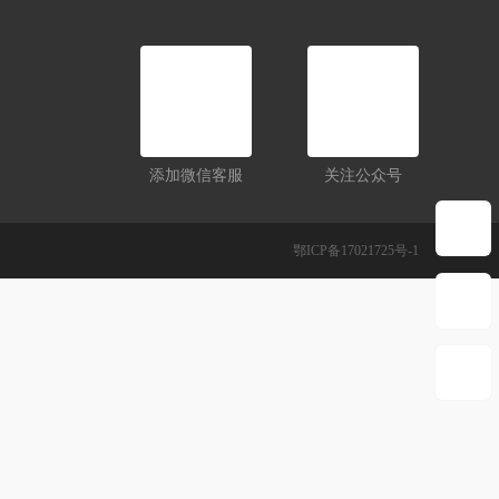
添加微信客服
关注公众号
鄂ICP备17021725号-1