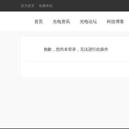
设为首页
收藏本站
首页
光电资讯
光电论坛
科技博客
抱歉，您尚未登录，无法进行此操作